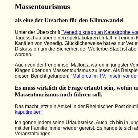
Massentourismus
als eine der Ursachen für den Klimawandel
Unter der Überschrift
"Venedig knapp an Katastrophe vor
Tagesschau über einen spektakulären Unfall mit einem Kr
Kanälen von Venedig. Glücklicherweise hat es nur Verle
Diskussion um die Sicherheit der Welterbe-Stadt ist aber
worden.
Auch von der Ferieninsel Mallorca waren in jüngster Ve
Klagen über den Massentourismus zu lesen. Als Beispiel
diesen Bericht gefunden:
"Mallorca im TV: 'Inseln vor de
Es muss wirklich die Frage erlaubt sein, wohin u
Massentourismus noch führen soll.
Das macht jetzt ein Artikel in der Rheinischen Post deutl
kaputtreisen"
.
Ich gönne jedem seine Urlaubsreise. Auch ich bin in ju
mit der Familie immer wieder gereist. Es handelte sich a
Veranstaltungen.