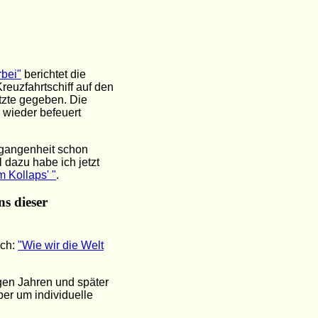
bei"
berichtet die
euzfahrtschiff auf den
tzte gegeben. Die
 wieder befeuert
rgangenheit schon
 dazu habe ich jetzt
m Kollaps' "
.
ns dieser
ich:
"Wie wir die Welt
ngen Jahren und später
ber um individuelle