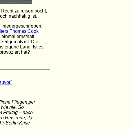
 Recht zu reisen pocht,
ch nachhaltig ist.
" niedergeschrieben.
alters Thomas Cook
 einmal ernsthaft
 zeitgemäß ist. Die
s eigene Land. Ist es
provoziert hat?
zuvor"
dliche Fliegen per
 wie nie. So
m Freitag – nach
nen Reisende, 2,5
ir-Berlin-Krise