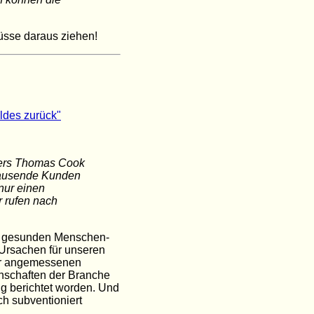
üsse daraus ziehen!
des zurück"
ters Thomas Cook
tausende Kunden
nur einen
r rufen nach
em gesunden Menschen-
 Ursachen für unseren
ner angemessenen
nschaften der Branche
ug berichtet worden. Und
ch subventioniert