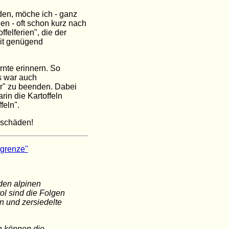
den, möche ich - ganz
ien - oft schon kurz nach
felferien", die der
eit genügend
rnte erinnern. So
s war auch
er" zu beenden. Dabei
rin die Kartoffeln
feln".
aschäden!
sgrenze"
den alpinen
l sind die Folgen
en und zersiedelte
n können die