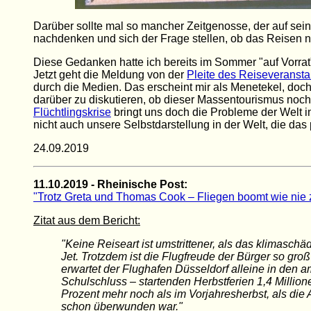
Darüber sollte mal so mancher Zeitgenosse, der auf sein
nachdenken und sich der Frage stellen, ob das Reisen no
Diese Gedanken hatte ich bereits im Sommer "auf Vorrat
Jetzt geht die Meldung von der
Pleite des Reiseveranst
durch die Medien. Das erscheint mir als Menetekel, doch
darüber zu diskutieren, ob dieser Massentourismus noch
Flüchtlingskrise
bringt uns doch die Probleme der Welt in
nicht auch unsere Selbstdarstellung in der Welt, die das 
24.09.2019
11.10.2019 - Rheinische Post:
"Trotz Greta und Thomas Cook – Fliegen boomt wie nie 
Zitat aus dem Bericht:
"Keine Reiseart ist umstrittener, als das klimaschä
Jet. Trotzdem ist die Flugfreude der Bürger so groß
erwartet der Flughafen Düsseldorf alleine in den a
Schulschluss – startenden Herbstferien 1,4 Millio
Prozent mehr noch als im Vorjahresherbst, als die A
schon überwunden war."