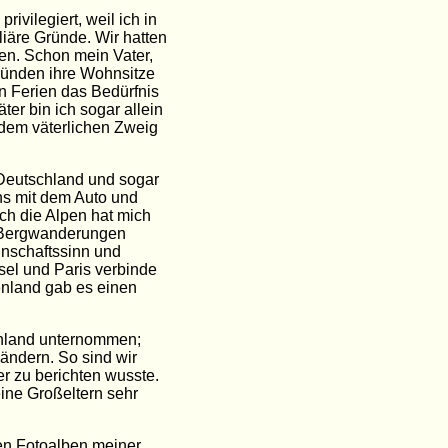
vilegiert, weil ich in
iäre Gründe. Wir hatten
en. Schon mein Vater,
ründen ihre Wohnsitze
n Ferien das Bedürfnis
er bin ich sogar allein
 dem väterlichen Zweig
 Deutschland und sogar
ns mit dem Auto und
ch die Alpen hat mich
n Bergwanderungen
nschaftssinn und
sel und Paris verbinde
enland gab es einen
chland unternommen;
ändern. So sind wir
r zu berichten wusste.
eine Großeltern sehr
ten Fotoalben meiner