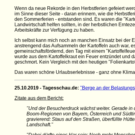
Wenn da neue Rekorde in den Herbstferien gefeiert wer
im Sinne dieser Seite - daran erinnern, wie die Herbstfer
den Sommerferien - entstanden sind. Es waren die "Kartof
Landwirtschaft helfen sollten, in der herbstlichen Erntez
Arbeitskräfte zur Verfügung zu haben.
Ich selbst kann mich noch an manchen Einsatz bei der E
anstrengend das Aufsammeln der Kartoffeln auch war, e
gemeinschaftsfördernd, den Tag mit einem "Kartoffelfeu
wurde aus dem Kartoffelkraut ein Feuer entzündet und da
geschmort. Kein Vergleich mit den heutigen "Folienkartof
Das waren schöne Urlaubserlebnisse - ganz ohne Klim
25.10.2019 - Tagesschau.de:
"Berge an der Belastung
Zitate aus dem Bericht:
"Und der Besucherdruck wächst weiter. Gerade in 
Boom-Regionen von Bayern, Österreich und Südtiro
gravierend: Staus auf den Straßen, überfüllte Hütt
Landschaft."
"Dabei dürfte eines klar sein: Noch mehr Mensche