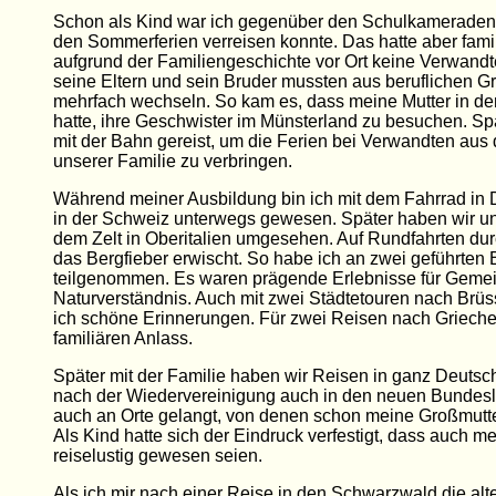
Schon als Kind war ich gegenüber den Schulkameraden pri
den Sommerferien verreisen konnte. Das hatte aber famil
aufgrund der Familiengeschichte vor Ort keine Verwandt
seine Eltern und sein Bruder mussten aus beruflichen G
mehrfach wechseln. So kam es, dass meine Mutter in de
hatte, ihre Geschwister im Münsterland zu besuchen. Spät
mit der Bahn gereist, um die Ferien bei Verwandten aus
unserer Familie zu verbringen.
Während meiner Ausbildung bin ich mit dem Fahrrad in
in der Schweiz unterwegs gewesen. Später haben wir u
dem Zelt in Oberitalien umgesehen. Auf Rundfahrten dur
das Bergfieber erwischt. So habe ich an zwei geführte
teilgenommen. Es waren prägende Erlebnisse für Gemei
Naturverständnis. Auch mit zwei Städtetouren nach Brüs
ich schöne Erinnerungen. Für zwei Reisen nach Griech
familiären Anlass.
Später mit der Familie haben wir Reisen in ganz Deuts
nach der Wiedervereinigung auch in den neuen Bundesl
auch an Orte gelangt, von denen schon meine Großmutte
Als Kind hatte sich der Eindruck verfestigt, dass auch m
reiselustig gewesen seien.
Als ich mir nach einer Reise in den Schwarzwald die al