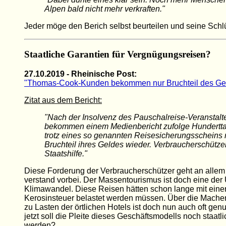
Alpen bald nicht mehr verkraften."
Jeder möge den Berich selbst beurteilen und seine Schl
Staatliche Garantien für Vergnügungsreisen?
27.10.2019 - Rheinische Post:
"Thomas-Cook-Kunden bekommen nur Bruchteil des Gel
Zitat aus dem Bericht:
"Nach der Insolvenz des Pauschalreise-Veranstal
bekommen einem Medienbericht zufolge Hundert
trotz eines so genannten Reisesicherungsscheins 
Bruchteil ihres Geldes wieder. Verbraucherschütze
Staatshilfe."
Diese Forderung der Verbraucherschützer geht an all
verstand vorbei. Der Massentourismus ist doch eine der
Klimawandel. Diese Reisen hätten schon lange mit ei
Kerosinsteuer belastet werden müssen. Über die Mache
zu Lasten der örtlichen Hotels ist doch nun auch oft gen
jetzt soll die Pleite dieses Geschäftsmodells noch staatli
werden?