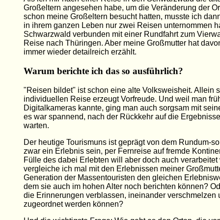
Großeltern angesehen habe, um die Veränderung der Ort
schon meine Großeltern besucht hatten, musste ich dann 
in ihrem ganzen Leben nur zwei Reisen unternommen ha
Schwarzwald verbunden mit einer Rundfahrt zum Vierwal
Reise nach Thüringen. Aber meine Großmutter hat davon 
immer wieder detailreich erzählt.
Warum berichte ich das so ausführlich?
"Reisen bildet" ist schon eine alte Volksweisheit. Allein
individuellen Reise erzeugt Vorfreude. Und weil man frü
Digitalkameras kannte, ging man auch sorgsam mit sein
es war spannend, nach der Rückkehr auf die Ergebniss
warten.
Der heutige Tourismuns ist geprägt von dem Rundum-so
zwar ein Erlebnis sein, per Fernreise auf fremde Kontin
Fülle des dabei Erlebten will aber doch auch verarbeite
vergleiche ich mal mit den Erlebnissen meiner Großmutte
Generation der Massentouristen den gleichen Erlebniswe
dem sie auch im hohen Alter noch berichten können? Ode
die Erinnerungen verblassen, ineinander verschmelzen 
zugeordnet werden können?